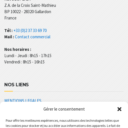
Z.A. de la Croix Saint-Mathieu
BP 10022 - 28320 Gallardon
France
Tél :
+33 (0)2 37 33 69 70
Mail :
Contact commercial
Nos horaires :
Lundi - Jeudi : 8h15 - 17h15
Vendredi : 8h15 - 16h15
NOS LIENS
MENTIONS LEGALES
Gérer le consentement
POLITIQUE DE CONFIDENTIALITÉ
CGV REVOLUPLAST
Pour offrir les meilleures expériences, nous utilisons des technologies telles que
les cookies pour stocker et/ou accéder aux informations des appareils. Le fait de