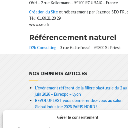
OVH – 2 rue Kellermann – 59100 ROUBAIX – France.
Création du Site
et hébergement par l’agence SEO FR, do
Tél : 01.69.21.20.29
www.seo.fr
Référencement naturel
D2b Consulting
– 3 rue Gattefossé – 69800 St Priest
NOS DERNIERS ARTICLES
L’événement référent de la filière plasturgie du 2 au
juin 2026 – Eurexpo – Lyon
REVOLUPLAST vous donne rendez-vous au salon
Global Industrie 2026 PARIS NORD !
REVOLUPLAST RECRUTE !
Gérer le consentement
♻️ Les cartons usagés trouvent une seconde vie
Résultats de notre enquête NPS : Nos clients nous