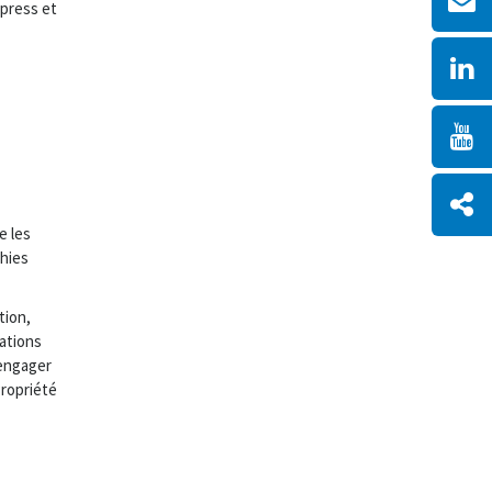
xpress et
e les
hies
tion,
mations
 engager
Propriété