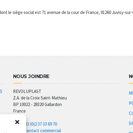
nt le siège social est 71 avenue de la cour de France, 91260 Juvisy-sur
NOUS JOINDRE
N
 5
REVOLUPLAST
M
Z.A. de la Croix Saint-Mathieu
P
BP 10022 - 28320 Gallardon
France
C
S
Tél :
+33 (0)2 37 33 69 70
Mail :
Contact commercial