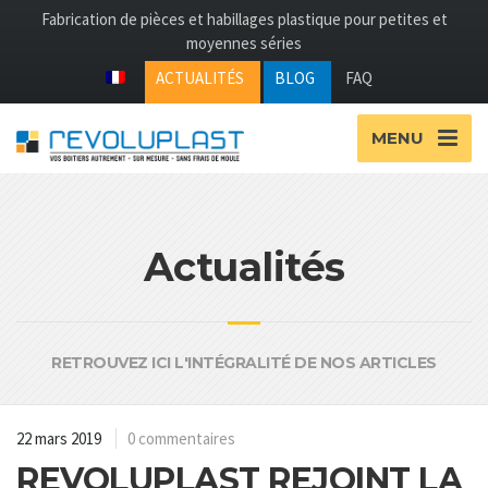
Fabrication de pièces et habillages plastique pour petites et
moyennes séries
ACTUALITÉS
BLOG
FAQ
MENU
Actualités
RETROUVEZ ICI L'INTÉGRALITÉ DE NOS ARTICLES
22 mars 2019
0 commentaires
REVOLUPLAST REJOINT LA